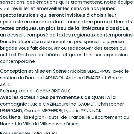
sensations, des émotions qu’ils transmettent, notre équipe
veut
réveiller et émerveiller les sens de nos jeunes
spectateur.rice.s qui seront invité.e.s à choisir leur
spectacle en commandant : une entrée parmi différents
textes antiques, un plat issu de la littérature classique,
un dessert composé de textes régionaux contemporains
.
Dans le décor d’un restaurant un peu spécial, la joyeuse
brigade vous fait découvrir ou redécouvrir des textes qui
ont fait l’histoire du théâtre et qui en font son expression
contemporaine
Conception et Mise en Scène :
Nicolas SERLUPPUS, avec le
soutien de Damien LARNICOL, Antoine LEMAIRE et Ghazal
ZATI.
Scénographie :
Gaëlle BRIDOUX.
Avec les acteur.rice.s permanent.e.s de QUANTA la
compagnie :
Lucie CAZIN,Laureline GAUMET, Christopher
LENGRAND, Osman MEGHERBI, Lyderic PENNINCK.
Soutiens :
la Région Hauts-de-France, le Département du
Nord et la Ville de Villeneuve d’Ascq.
Pour réserver :
cliquez ici