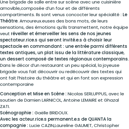
Une brigade de salle entre sur scène avec une cuisinière
amovible,composée d’un four et de différents
compartiments. Ils sont venus concocter leur spécialité :
Le
Théâtre
. Amoureux.euses des bons mots, de leurs
sensations, des émotions qu’ils transmettent, notre équipe
veut
réveiller et émerveiller les sens de nos jeunes
spectateur.rice.s qui seront invité.e.s à choisir leur
spectacle en commandant : une entrée parmi différents
textes antiques, un plat issu de la littérature classique,
un dessert composé de textes régionaux contemporains
.
Dans le décor d’un restaurant un peu spécial, la joyeuse
brigade vous fait découvrir ou redécouvrir des textes qui
ont fait l’histoire du théâtre et qui en font son expression
contemporaine
Conception et Mise en Scène :
Nicolas SERLUPPUS, avec le
soutien de Damien LARNICOL, Antoine LEMAIRE et Ghazal
ZATI.
Scénographie :
Gaëlle BRIDOUX.
Avec les acteur.rice.s permanent.e.s de QUANTA la
compagnie :
Lucie CAZIN,Laureline GAUMET, Christopher