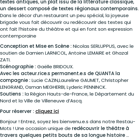
textes antiques, un plat issu de la littérature classique,
un dessert composé de textes régionaux contemporains
.
Dans le décor d’un restaurant un peu spécial, la joyeuse
brigade vous fait découvrir ou redécouvrir des textes qui
ont fait l’histoire du théâtre et qui en font son expression
contemporaine
Conception et Mise en Scène :
Nicolas SERLUPPUS, avec le
soutien de Damien LARNICOL, Antoine LEMAIRE et Ghazal
ZATI.
Scénographie :
Gaëlle BRIDOUX.
Avec les acteur.rice.s permanent.e.s de QUANTA la
compagnie :
Lucie CAZIN,Laureline GAUMET, Christopher
LENGRAND, Osman MEGHERBI, Lyderic PENNINCK.
Soutiens :
la Région Hauts-de-France, le Département du
Nord et la Ville de Villeneuve d’Ascq.
Pour réserver :
cliquez ici
Bonjour ! Entrez, soyez les bienvenu.e.s dans notre Restau-
Mots ! Une occasion unique de
redécouvrir le théâtre à
travers quelques petits bouts de sa longue histoire
…