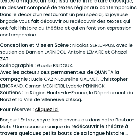
textes antiques, un plat issu de la littérature classique,
un dessert composé de textes régionaux contemporains
.
Dans le décor d’un restaurant un peu spécial, la joyeuse
brigade vous fait découvrir ou redécouvrir des textes qui
ont fait l’histoire du théâtre et qui en font son expression
contemporaine
Conception et Mise en Scène :
Nicolas SERLUPPUS, avec le
soutien de Damien LARNICOL, Antoine LEMAIRE et Ghazal
ZATI.
Scénographie :
Gaëlle BRIDOUX.
Avec les acteur.rice.s permanent.e.s de QUANTA la
compagnie :
Lucie CAZIN,Laureline GAUMET, Christopher
LENGRAND, Osman MEGHERBI, Lyderic PENNINCK.
Soutiens :
la Région Hauts-de-France, le Département du
Nord et la Ville de Villeneuve d’Ascq.
Pour réserver :
cliquez ici
Bonjour ! Entrez, soyez les bienvenu.e.s dans notre Restau-
Mots ! Une occasion unique de
redécouvrir le théâtre à
travers quelques petits bouts de sa longue histoire
…