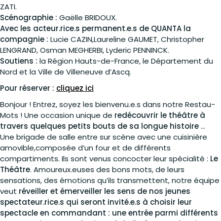
ZATI.
Scénographie :
Gaëlle BRIDOUX.
Avec les acteur.rice.s permanent.e.s de QUANTA la
compagnie :
Lucie CAZIN,Laureline GAUMET, Christopher
LENGRAND, Osman MEGHERBI, Lyderic PENNINCK.
Soutiens :
la Région Hauts-de-France, le Département du
Nord et la Ville de Villeneuve d’Ascq.
Pour réserver :
cliquez ici
Bonjour ! Entrez, soyez les bienvenu.e.s dans notre Restau-
Mots ! Une occasion unique de
redécouvrir le théâtre à
travers quelques petits bouts de sa longue histoire
…
Une brigade de salle entre sur scène avec une cuisinière
amovible,composée d’un four et de différents
compartiments. Ils sont venus concocter leur spécialité :
Le
Théâtre
. Amoureux.euses des bons mots, de leurs
sensations, des émotions qu’ils transmettent, notre équipe
veut
réveiller et émerveiller les sens de nos jeunes
spectateur.rice.s qui seront invité.e.s à choisir leur
spectacle en commandant : une entrée parmi différents