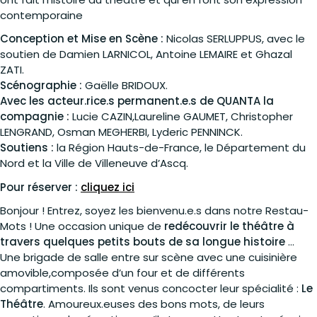
contemporaine
Conception et Mise en Scène :
Nicolas SERLUPPUS, avec le
soutien de Damien LARNICOL, Antoine LEMAIRE et Ghazal
ZATI.
Scénographie :
Gaëlle BRIDOUX.
Avec les acteur.rice.s permanent.e.s de QUANTA la
compagnie :
Lucie CAZIN,Laureline GAUMET, Christopher
LENGRAND, Osman MEGHERBI, Lyderic PENNINCK.
Soutiens :
la Région Hauts-de-France, le Département du
Nord et la Ville de Villeneuve d’Ascq.
Pour réserver :
cliquez ici
Bonjour ! Entrez, soyez les bienvenu.e.s dans notre Restau-
Mots ! Une occasion unique de
redécouvrir le théâtre à
travers quelques petits bouts de sa longue histoire
…
Une brigade de salle entre sur scène avec une cuisinière
amovible,composée d’un four et de différents
compartiments. Ils sont venus concocter leur spécialité :
Le
Théâtre
. Amoureux.euses des bons mots, de leurs