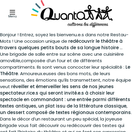
Menu
Bonjour ! Entrez, soyez les bienvenu.e.s dans notre Restau-
Mots ! Une occasion unique de
redécouvrir le théâtre à
travers quelques petits bouts de sa longue histoire
…
Une brigade de salle entre sur scène avec une cuisinière
amovible,composée d’un four et de différents
compartiments. Ils sont venus concocter leur spécialité :
Le
Théâtre
. Amoureux.euses des bons mots, de leurs
sensations, des émotions qu’ils transmettent, notre équipe
veut
réveiller et émerveiller les sens de nos jeunes
spectateur.rice.s qui seront invité.e.s à choisir leur
spectacle en commandant : une entrée parmi différents
textes antiques, un plat issu de la littérature classique,
un dessert composé de textes régionaux contemporains
.
Dans le décor d’un restaurant un peu spécial, la joyeuse
brigade vous fait découvrir ou redécouvrir des textes qui
ont fait l’histoire du théâtre et qui en font son expression