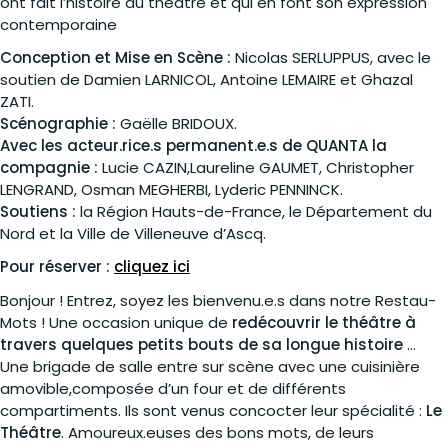
ont fait l’histoire du théâtre et qui en font son expression
contemporaine
Conception et Mise en Scène :
Nicolas SERLUPPUS, avec le
soutien de Damien LARNICOL, Antoine LEMAIRE et Ghazal
ZATI.
Scénographie :
Gaëlle BRIDOUX.
Avec les acteur.rice.s permanent.e.s de QUANTA la
compagnie :
Lucie CAZIN,Laureline GAUMET, Christopher
LENGRAND, Osman MEGHERBI, Lyderic PENNINCK.
Soutiens :
la Région Hauts-de-France, le Département du
Nord et la Ville de Villeneuve d’Ascq.
Pour réserver :
cliquez ici
Bonjour ! Entrez, soyez les bienvenu.e.s dans notre Restau-
Mots ! Une occasion unique de
redécouvrir le théâtre à
travers quelques petits bouts de sa longue histoire
…
Une brigade de salle entre sur scène avec une cuisinière
amovible,composée d’un four et de différents
compartiments. Ils sont venus concocter leur spécialité :
Le
Théâtre
. Amoureux.euses des bons mots, de leurs