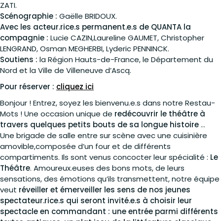
ZATI.
Scénographie :
Gaëlle BRIDOUX.
Avec les acteur.rice.s permanent.e.s de QUANTA la
compagnie :
Lucie CAZIN,Laureline GAUMET, Christopher
LENGRAND, Osman MEGHERBI, Lyderic PENNINCK.
Soutiens :
la Région Hauts-de-France, le Département du
Nord et la Ville de Villeneuve d’Ascq.
Pour réserver :
cliquez ici
Bonjour ! Entrez, soyez les bienvenu.e.s dans notre Restau-
Mots ! Une occasion unique de
redécouvrir le théâtre à
travers quelques petits bouts de sa longue histoire
…
Une brigade de salle entre sur scène avec une cuisinière
amovible,composée d’un four et de différents
compartiments. Ils sont venus concocter leur spécialité :
Le
Théâtre
. Amoureux.euses des bons mots, de leurs
sensations, des émotions qu’ils transmettent, notre équipe
veut
réveiller et émerveiller les sens de nos jeunes
spectateur.rice.s qui seront invité.e.s à choisir leur
spectacle en commandant : une entrée parmi différents