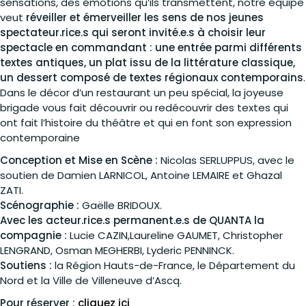
sensations, des émotions qu’ils transmettent, notre équipe
veut
réveiller et émerveiller les sens de nos jeunes
spectateur.rice.s qui seront invité.e.s à choisir leur
spectacle en commandant : une entrée parmi différents
textes antiques, un plat issu de la littérature classique,
un dessert composé de textes régionaux contemporains
.
Dans le décor d’un restaurant un peu spécial, la joyeuse
brigade vous fait découvrir ou redécouvrir des textes qui
ont fait l’histoire du théâtre et qui en font son expression
contemporaine
Conception et Mise en Scène :
Nicolas SERLUPPUS, avec le
soutien de Damien LARNICOL, Antoine LEMAIRE et Ghazal
ZATI.
Scénographie :
Gaëlle BRIDOUX.
Avec les acteur.rice.s permanent.e.s de QUANTA la
compagnie :
Lucie CAZIN,Laureline GAUMET, Christopher
LENGRAND, Osman MEGHERBI, Lyderic PENNINCK.
Soutiens :
la Région Hauts-de-France, le Département du
Nord et la Ville de Villeneuve d’Ascq.
Pour réserver :
cliquez ici