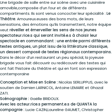
Une brigade de salle entre sur scène avec une cuisinière
amovible,composée d’un four et de différents
compartiments. Ils sont venus concocter leur spécialité :
Le
Théâtre
. Amoureux.euses des bons mots, de leurs
sensations, des émotions qu’ils transmettent, notre équipe
veut
réveiller et émerveiller les sens de nos jeunes
spectateur.rice.s qui seront invité.e.s à choisir leur
spectacle en commandant : une entrée parmi différents
textes antiques, un plat issu de la littérature classique,
un dessert composé de textes régionaux contemporains
.
Dans le décor d’un restaurant un peu spécial, la joyeuse
brigade vous fait découvrir ou redécouvrir des textes qui
ont fait l’histoire du théâtre et qui en font son expression
contemporaine
Conception et Mise en Scène :
Nicolas SERLUPPUS, avec le
soutien de Damien LARNICOL, Antoine LEMAIRE et Ghazal
ZATI.
Scénographie :
Gaëlle BRIDOUX.
Avec les acteur.rice.s permanent.e.s de QUANTA la
compagnie :
Lucie CAZIN,Laureline GAUMET, Christopher