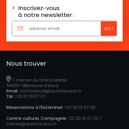
Inscrivez-vous
à notre newsletter :
Nous trouver
7 chemin du Grand Marais
59650 Villeneuve d’Ascq
Email :
commercial@quanta.asso.fr
Tél. :
03 20 19 07 07
Réservations à l'Estaminet :
03 20 19 07 08
Centre culturel, Compagnie :
03 20 19 07 02 /
culture@quanta.asso.fr