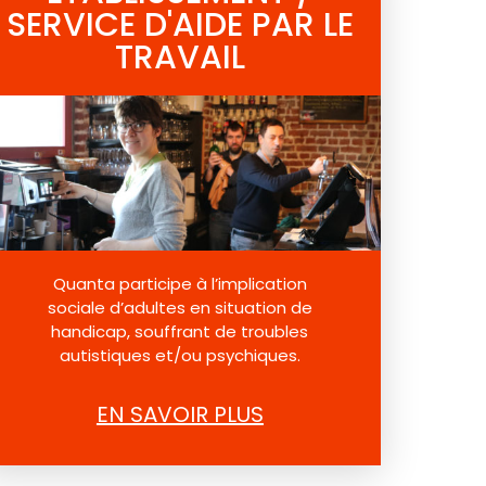
SERVICE D'AIDE PAR LE
TRAVAIL
Quanta participe à l’implication
sociale d’adultes en situation de
handicap, souffrant de troubles
autistiques et/ou psychiques.
EN SAVOIR PLUS