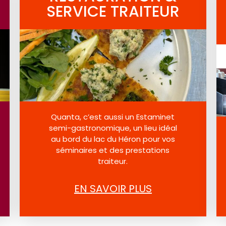
SERVICE TRAITEUR
Quanta, c’est aussi un Estaminet
semi-gastronomique, un lieu idéal
au bord du lac du Héron pour vos
séminaires et des prestations
traiteur.
EN SAVOIR PLUS