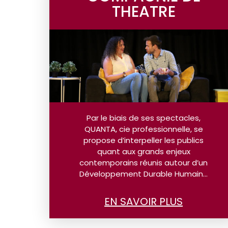
THEATRE
Par le biais de ses spectacles,
QUANTA, cie professionnelle, se
propose d’interpeller les publics
quant aux grands enjeux
contemporains réunis autour d’un
Développement Durable Humain…
EN SAVOIR PLUS