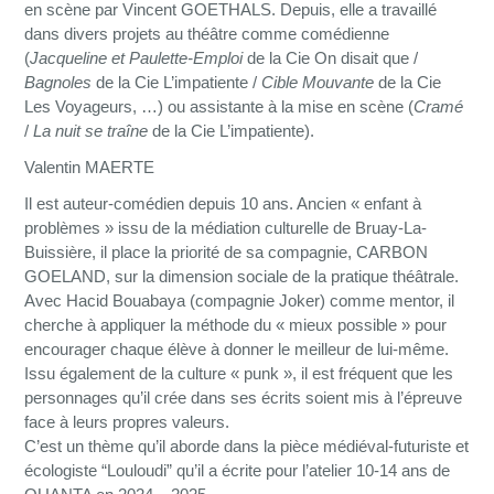
en scène par Vincent GOETHALS. Depuis, elle a travaillé
dans divers projets au théâtre comme comédienne
(
Jacqueline et Paulette-Emploi
de la Cie On disait que /
Bagnoles
de la Cie L’impatiente /
Cible Mouvante
de la Cie
Les Voyageurs, …) ou assistante à la mise en scène (
Cramé
/
La nuit se traîne
de la Cie L’impatiente).
Valentin MAERTE
Il est auteur-comédien depuis 10 ans. Ancien « enfant à
problèmes » issu de la médiation culturelle de Bruay-La-
Buissière, il place la priorité de sa compagnie, CARBON
GOELAND, sur la dimension sociale de la pratique théâtrale.
Avec Hacid Bouabaya (compagnie Joker) comme mentor, il
cherche à appliquer la méthode du « mieux possible » pour
encourager chaque élève à donner le meilleur de lui-même.
Issu également de la culture « punk », il est fréquent que les
personnages qu’il crée dans ses écrits soient mis à l’épreuve
face à leurs propres valeurs.
C’est un thème qu’il aborde dans la pièce médiéval-futuriste et
écologiste “Louloudi” qu’il a écrite pour l’atelier 10-14 ans de