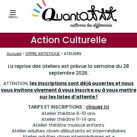
Menu
Action Culturelle
Accueil
>
OFFRE ARTISTIQUE
>
ATELIERS
La reprise des ateliers est prévue la semaine du 28
septembre 2026
.
ATTENTION,
les inscriptions sont déjà ouvertes e
t nous
vous invitons vivement à vous inscrire ou à vous mettre
sur les listes d’attente !
TARIFS ET INSCRIPTIONS :
cliquez ici
Atelier théâtre 6-10 ans
Atelier théâtre 11-14 ans
Atelier théâtre musical enfants
Atelier adultes clown débutants et intermédiaires
Atelier adultes clown intermédiaires et +