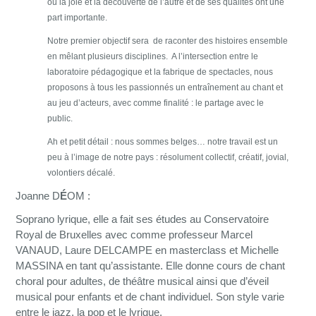
où la joie et la découverte de l’autre et de ses qualités ont une
part importante.
Notre premier objectif sera de raconter des histoires ensemble
en mêlant plusieurs disciplines. A l’intersection entre le
laboratoire pédagogique et la fabrique de spectacles, nous
proposons à tous les passionnés un entraînement au chant et
au jeu d’acteurs, avec comme finalité : le partage avec le
public.
Ah et petit détail : nous sommes belges… notre travail est un
peu à l’image de notre pays : résolument collectif, créatif, jovial,
volontiers décalé.
Joanne D
É
OM :
Soprano lyrique, elle a fait ses études au Conservatoire
Royal de Bruxelles avec comme professeur Marcel
VANAUD, Laure DELCAMPE en masterclass et Michelle
MASSINA en tant qu’assistante. Elle donne cours de chant
choral pour adultes, de théâtre musical ainsi que d’éveil
musical pour enfants et de chant individuel. Son style varie
entre le jazz, la pop et le lyrique.