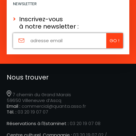
NEWSLETTER
Inscrivez-vous
à notre newsletter :
Nous trouver
7 chemin du Grand Marais
59650 Villeneuve d’Ascq
Email :
commercial@quanta.asso.fr
Tél. :
03 20 19 07 07
Réservations à l'Estaminet :
03 20 19 07 08
Centre culturel, Compagnie :
03 20 19 07 02 /