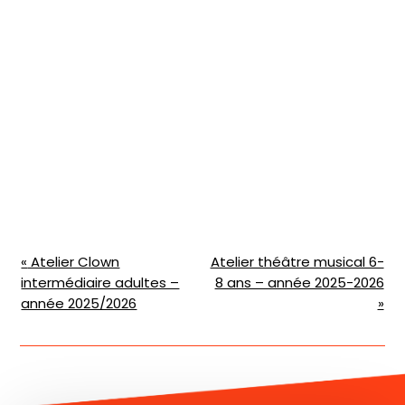
N
«
Atelier Clown
Atelier théâtre musical 6-
intermédiaire adultes –
8 ans – année 2025-2026
a
année 2025/2026
»
v
i
g