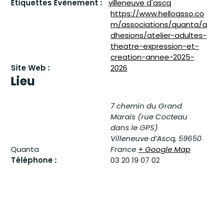
Étiquettes Évènement :
villeneuve d'ascq
https://www.helloasso.co
m/associations/quanta/a
dhesions/atelier-adultes-
theatre-expression-et-
creation-annee-2025-
Site Web :
2026
Lieu
7 chemin du Grand
Marais (rue Cocteau
dans le GPS)
Villeneuve d’Ascq
,
59650
Quanta
France
+ Google Map
Téléphone :
03 20 19 07 02