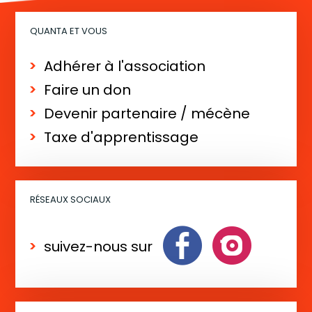
a
t
QUANTA ET VOUS
i
o
Adhérer à l'association
n
Faire un don
É
Devenir partenaire / mécène
v
Taxe d'apprentissage
è
n
e
RÉSEAUX SOCIAUX
m
e
suivez-nous sur
n
t