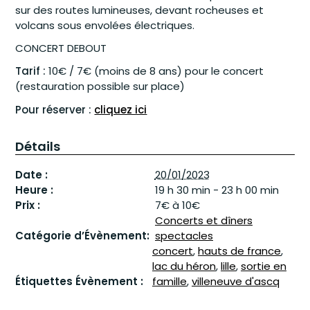
sur des routes lumineuses, devant rocheuses et
volcans sous envolées électriques.
CONCERT DEBOUT
Tarif :
10€ / 7€ (moins de 8 ans) pour le concert
(restauration possible sur place)
Pour réserver :
cliquez ici
Détails
Date :
20/01/2023
Heure :
19 h 30 min - 23 h 00 min
Prix :
7€ à 10€
Concerts et dîners
Catégorie d’Évènement:
spectacles
concert
,
hauts de france
,
lac du héron
,
lille
,
sortie en
Étiquettes Évènement :
famille
,
villeneuve d'ascq