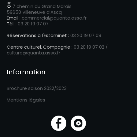
7 chemin du Grand Marais
59650 Villeneuve d’Ascq
Email :
commercial@quanta.asso.fr
Tél. :
03 20 19 07 07
Réservations à l'Estaminet :
03 20 19 07 08
Centre culturel, Compagnie :
03 20 19 07 02 /
culture@quanta.asso.fr
Information
Brochure saison 2022/2023
Mentions légales