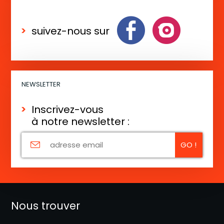
e
m
suivez-nous sur
e
n
t
NEWSLETTER
Inscrivez-vous
à notre newsletter :
Nous trouver