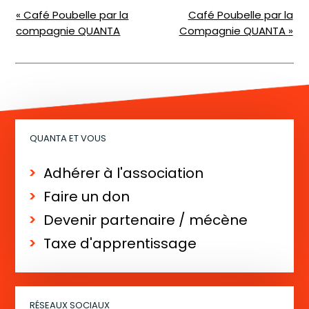
N
«
Café Poubelle par la
Café Poubelle par la
compagnie QUANTA
Compagnie QUANTA
»
a
v
i
g
a
QUANTA ET VOUS
t
i
Adhérer à l'association
o
Faire un don
n
Devenir partenaire / mécène
É
Taxe d'apprentissage
v
è
n
RÉSEAUX SOCIAUX