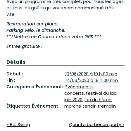
Avec un programme très complet, pour tous les âges
et tous les goûts qui vous sera communiqué très
vite…
Restauration sur place.
Parking vélo, le dimanche.
***Mettre rue Cocteau dans votre GPS.***
Entrée gratuite !
Détails
Début :
12/06/2020 à 19 h 00 min
Fin :
14/06/2020 à 18 h 00 min
Catégorie d’Évènement:
Evénements
concerts
,
festival du lac
,
juin 2020
,
lac du héron
,
Étiquettes Évènement :
marché terroir
,
tremplin
N
«
Bal Swing
Quanta barbecue party
»