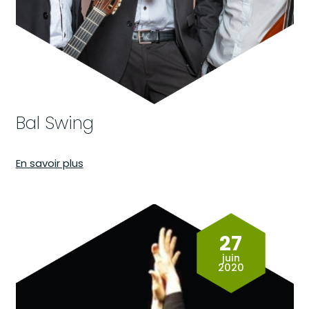
e
n
t
Bal Swing
En savoir plus
27
juin
2020