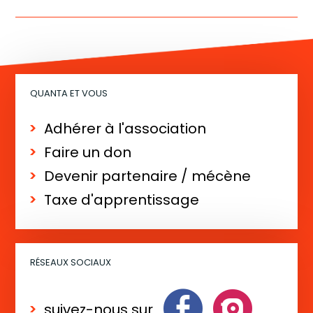
i
g
a
t
QUANTA ET VOUS
i
o
Adhérer à l'association
n
Faire un don
É
Devenir partenaire / mécène
v
Taxe d'apprentissage
è
n
e
RÉSEAUX SOCIAUX
m
e
suivez-nous sur