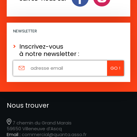
n
t
NEWSLETTER
Inscrivez-vous
à notre newsletter :
Nous trouver
7 chemin du Grand Marais
59650 Villeneuve d’Ascq
Email :
commercial@quanta.asso.fr