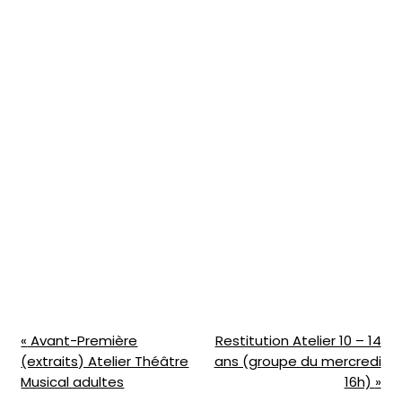
N
«
Avant-Première
Restitution Atelier 10 – 14
(extraits) Atelier Théâtre
ans (groupe du mercredi
a
Musical adultes
16h)
»
v