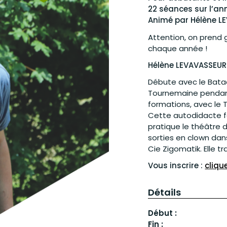
22 séances sur l’an
Animé par Hélène L
Attention, on prend 
chaque année !
Hélène LEVAVASSEUR
Débute avec le Batacl
Tournemaine pendant
formations, avec le 
Cette autodidacte fa
pratique le théâtre 
sorties en clown dans
Cie Zigomatik. Elle t
Vous inscrire :
clique
Détails
Début :
Fin :