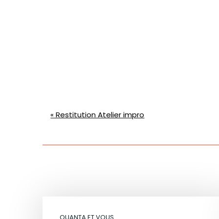
Navigation
«
Restitution Atelier impro
Évènement
QUANTA ET VOUS