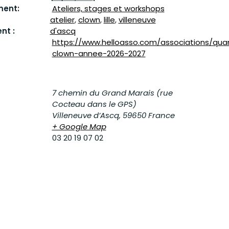
ment:
Ateliers, stages et workshops
atelier
,
clown
,
lille
,
villeneuve
nt :
d'ascq
https://www.helloasso.com/associations/qua
clown-annee-2026-2027
7 chemin du Grand Marais (rue
Cocteau dans le GPS)
Villeneuve d’Ascq
,
59650
France
+ Google Map
03 20 19 07 02