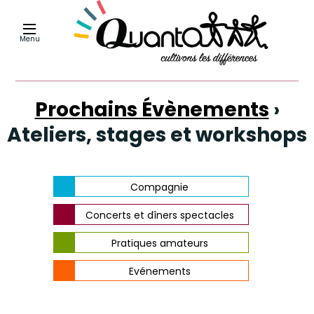
Menu
Prochains Évènements
›
Ateliers, stages et workshops
Navigation
Compagnie
de
la
Concerts et dîners spectacles
liste
Pratiques amateurs
des
Evénements
Évènements