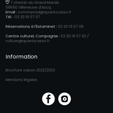
7 chemin du Grand Marais
59650 Villeneuve d’Ascq
Email :
commercial@quanta.asso.fr
Tél. :
03 20 19 07 07
Réservations à l'Estaminet :
03 20 19 07 08
Centre culturel, Compagnie :
03 20 19 07 02 /
culture@quanta.asso.fr
Information
Brochure saison 2022/2023
Mentions légales