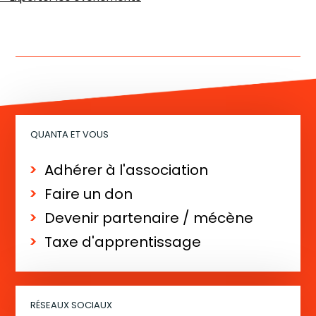
de
la
liste
des
Évènements
QUANTA ET VOUS
Adhérer à l'association
Faire un don
Devenir partenaire / mécène
Taxe d'apprentissage
RÉSEAUX SOCIAUX