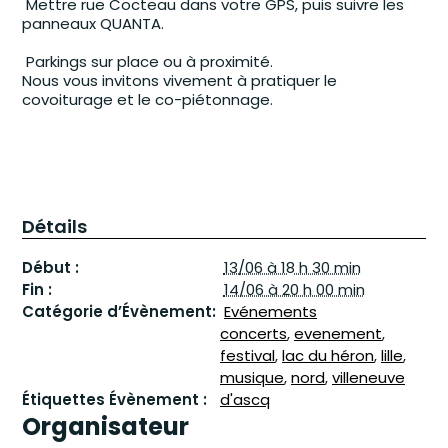
Mettre rue Cocteau dans votre GPS, puis suivre les
panneaux QUANTA.
Parkings sur place ou à proximité.
Nous vous invitons vivement à pratiquer le
covoiturage et le co-piétonnage.
Parkings sur place ou à proximité.
Nous vous invitons vivement à pratiquer le
covoiturage et le co-piétonnage.
Détails
Début :
13/06 à 18 h 30 min
Fin :
14/06 à 20 h 00 min
Catégorie d’Évènement:
Evénements
concerts
,
evenement
,
festival
,
lac du héron
,
lille
,
musique
,
nord
,
villeneuve
Étiquettes Évènement :
d'ascq
Organisateur