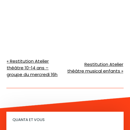
N
«
Restitution Atelier
Restitution Atelier
théâtre 10-14 ans –
a
théâtre musical enfants
»
groupe du mercredi 16h
v
i
g
a
t
QUANTA ET VOUS
i