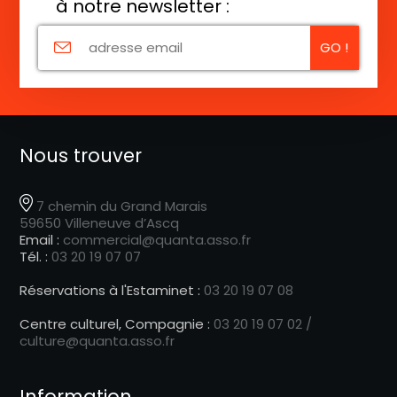
à notre newsletter :
Nous trouver
7 chemin du Grand Marais
59650 Villeneuve d’Ascq
Email :
commercial@quanta.asso.fr
Tél. :
03 20 19 07 07
Réservations à l'Estaminet :
03 20 19 07 08
Centre culturel, Compagnie :
03 20 19 07 02 /
culture@quanta.asso.fr
Information