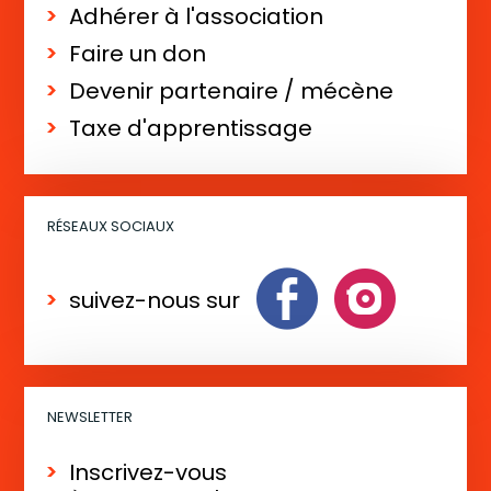
o
Adhérer à l'association
n
Faire un don
É
Devenir partenaire / mécène
v
Taxe d'apprentissage
è
n
e
RÉSEAUX SOCIAUX
m
e
suivez-nous sur
n
t
NEWSLETTER
Inscrivez-vous