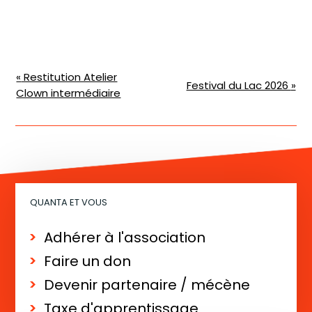
N
«
Restitution Atelier
Festival du Lac 2026
»
Clown intermédiaire
a
v
i
g
a
QUANTA ET VOUS
t
i
Adhérer à l'association
o
Faire un don
n
Devenir partenaire / mécène
É
Taxe d'apprentissage