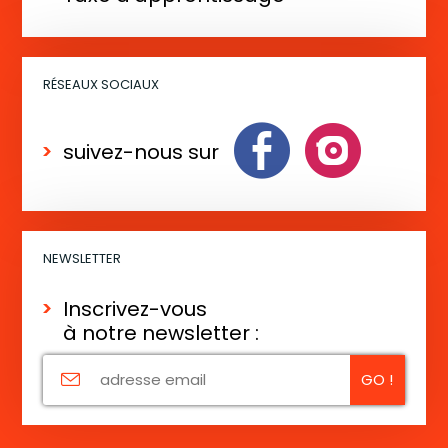
v
è
n
RÉSEAUX SOCIAUX
e
m
suivez-nous sur
e
n
t
NEWSLETTER
Inscrivez-vous
à notre newsletter :