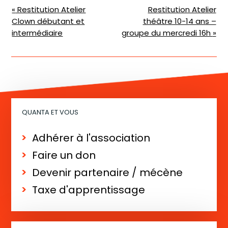
N
«
Restitution Atelier
Restitution Atelier
Clown débutant et
théâtre 10-14 ans –
a
intermédiaire
groupe du mercredi 16h
»
v
i
g
a
t
QUANTA ET VOUS
i
o
Adhérer à l'association
n
Faire un don
É
Devenir partenaire / mécène
v
Taxe d'apprentissage
è
n