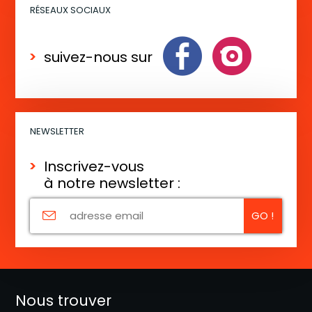
e
RÉSEAUX SOCIAUX
m
e
suivez-nous sur
n
t
NEWSLETTER
Inscrivez-vous
à notre newsletter :
Nous trouver