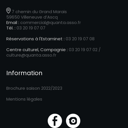
7 chemin du Grand Marais
59650 Villeneuve d’Ascq
Email :
commercial@quanta.asso.fr
Tél. :
03 20 19 07 07
Réservations à l'Estaminet :
03 20 19 07 08
Centre culturel, Compagnie :
03 20 19 07 02 /
culture@quanta.asso.fr
Information
Brochure saison 2022/2023
Mentions légales