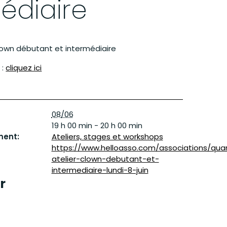
édiaire
Clown débutant et intermédiaire
s
:
cliquez ici
08/06
19 h 00 min - 20 h 00 min
ment:
Ateliers, stages et workshops
https://www.helloasso.com/associations/qua
atelier-clown-debutant-et-
intermediaire-lundi-8-juin
r