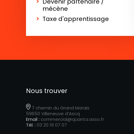
Devenir partenaire /
mécène
Taxe d'apprentissage
Nous trouver
7 chemin du Grand Marais
59650 Villeneuve d’Ascq
Email :
commercial@quanta.asso.fr
Tél. :
03 20 19 07 07