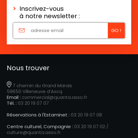
Inscrivez-vous
à notre newsletter :
Nous trouver
7 chemin du Grand Marais
59650 Villeneuve d’Ascq
Email :
commercial@quanta.asso.fr
Tél. :
03 20 19 07 07
Réservations à l'Estaminet :
03 20 19 07 08
Centre culturel, Compagnie :
03 20 19 07 02 /
culture@quanta.asso.fr